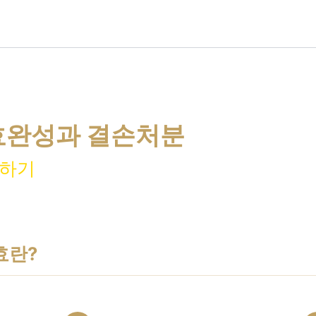
효완성과 결손처분
해하기
효란?