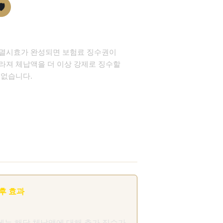
️
효 완성 효과
멸시효가 완성되면 보험료 징수권이
라져 체납액을 더 이상 강제로 징수할
 없습니다.
 후 효과
에는 해당 체납액에 대해 추가 징수가