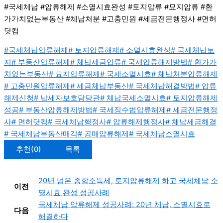
#국세체납 #압류해제 #소멸시효완성 #토지압류 #묘지압류 #환
가가치없는부동산 #체납처분 #고충민원 #세금전문행정사 #면허
닷컴
#국세체납압류해제
# 토지압류해제
# 소멸시효완성
# 국세체납토
지
# 부동산압류해제
# 체납세금압류
# 국세압류해제방법
# 환가가
치없는부동산
# 묘지압류해제
# 국세소멸시효
# 체납처분압류해제
# 고충민원압류해제
# 세금체납부동산
# 국세체납해결방법
# 압류
해제신청
# 납세자보호담당관
# 체납국세소멸시효
# 토지압류해제
성공
# 부동산압류해제방법
# 국세징수법압류해제
# 세금전문행정
사
# 면허닷컴
# 국세체납행정사
# 압류해제행정사
# 체납세금해결
# 국세체납부동산매각
# 공매압류해제
# 국세체납소멸시효
추천
(0)
목록
20년 넘은 종합소득세, 토지압류해제 하고 국세체납 소
이전
멸시효 완성 성공사례
국세체납 압류해제 성공사례: 20년 체납, 소멸시효로
다음
해결하다