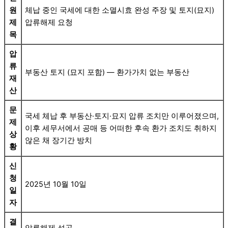
원
체납 중인 국세에 대한 소멸시효 완성 주장 및 토지(묘지)
제
압류해제 요청
목
압
류
부동산 토지 (묘지 포함) — 환가가치 없는 부동산
재
산
문
국세 체납 후 부동산·토지·묘지 압류 조치만 이루어졌으며,
제
이후 세무서에서 공매 등 어떠한 후속 환가 조치도 취하지
상
않은 채 장기간 방치
황
신
청
2025년 10월 10일
일
자
결